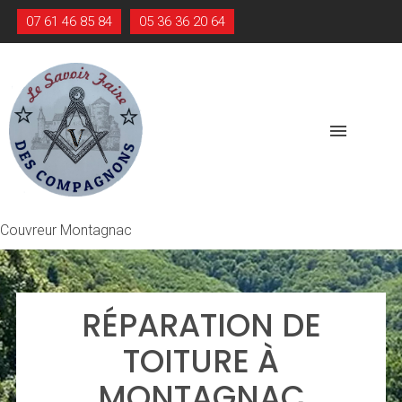
07 61 46 85 84
05 36 36 20 64
menu
Couvreur Montagnac
RÉPARATION DE
TOITURE À
MONTAGNAC