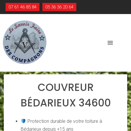
07 61 46 85 84
05 36 36 20 64
menu
COUVREUR
BÉDARIEUX 34600
Protection durable de votre toiture à
Bédarieux depuis +15 ans