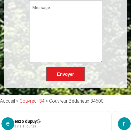
Accueil >
Couvreur 34
>
Couvreur Bédarieux 34600
roland hessmann
Ph
il y a 1 jour(s)
il 