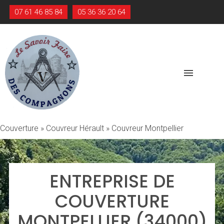
07 61 46 85 84
05 36 36 20 64
menu
Couverture
»
Couvreur Hérault
»
Couvreur Montpellier
ENTREPRISE DE
COUVERTURE
MONTPELLIER (34000)