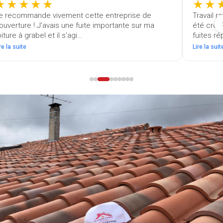
★★★★★
★★
e recommande vivement cette entreprise de
Travail r
ouverture ! J’avais une fuite importante sur ma
été croch
oiture à grabel et il s’agi…
fuites r
re la suite
Lire la suit