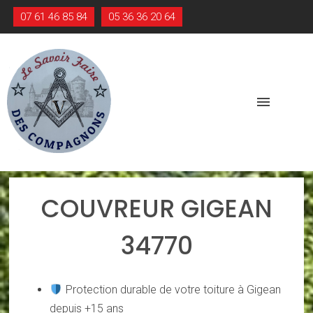
07 61 46 85 84
05 36 36 20 64
menu
COUVREUR GIGEAN
34770
Protection durable de votre toiture à Gigean
depuis +15 ans