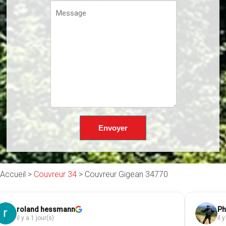
Accueil >
Couvreur 34
>
Couvreur Gigean 34770
roland hessmann
Ph
il y a 1 jour(s)
il 