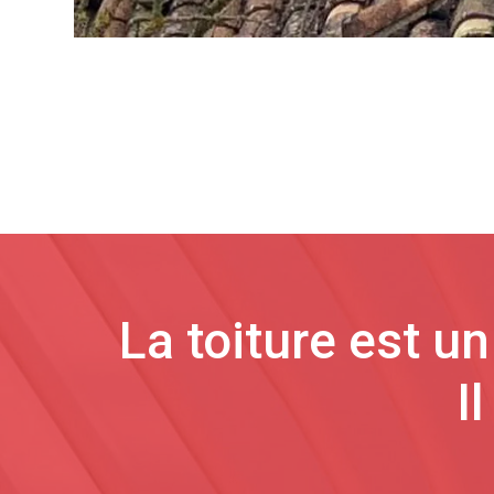
La toiture est u
I