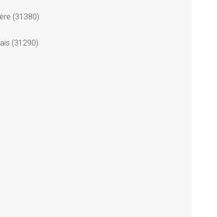
lère (31380)
ais (31290)