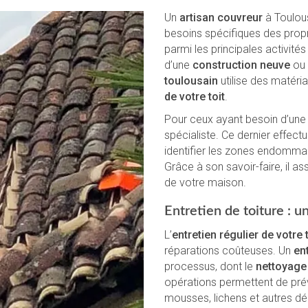
Un
artisan couvreur
à Toulou
besoins spécifiques des propr
parmi les principales activités
d’une
construction neuve
ou 
toulousain
utilise des matériau
de votre toit
.
Pour ceux ayant besoin d’un
spécialiste. Ce dernier effect
identifier les zones endommag
Grâce à son savoir-faire, il as
de votre maison.
Entretien de toiture : u
L’
entretien régulier de votre 
réparations coûteuses. Un
ent
processus, dont le
nettoyage 
opérations permettent de pré
mousses, lichens et autres dé