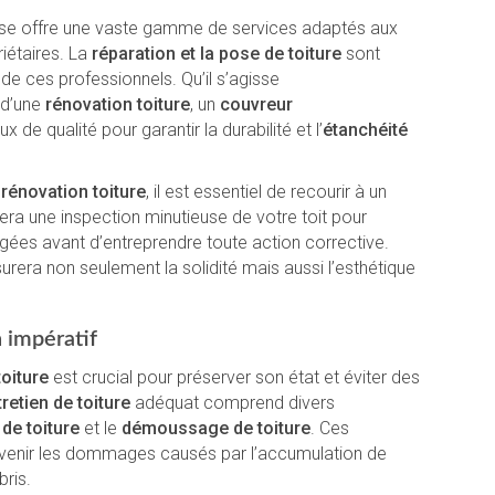
se offre une vaste gamme de services adaptés aux
iétaires. La
réparation et la pose de toiture
sont
 de ces professionnels. Qu’il s’agisse
d’une
rénovation toiture
, un
couvreur
x de qualité pour garantir la durabilité et l’
étanchéité
e
rénovation toiture
, il est essentiel de recourir à un
uera une inspection minutieuse de votre toit pour
ées avant d’entreprendre toute action corrective.
surera non seulement la solidité mais aussi l’esthétique
n impératif
toiture
est crucial pour préserver son état et éviter des
retien de toiture
adéquat comprend divers
de toiture
et le
démoussage de toiture
. Ces
venir les dommages causés par l’accumulation de
bris.