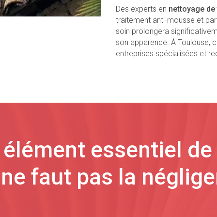
Des experts en
nettoyage de 
traitement anti-mousse et par
soin prolongera significativem
son apparence. À Toulouse, c
entreprises spécialisées et 
n élément essentiel de 
l ne faut pas la négliger