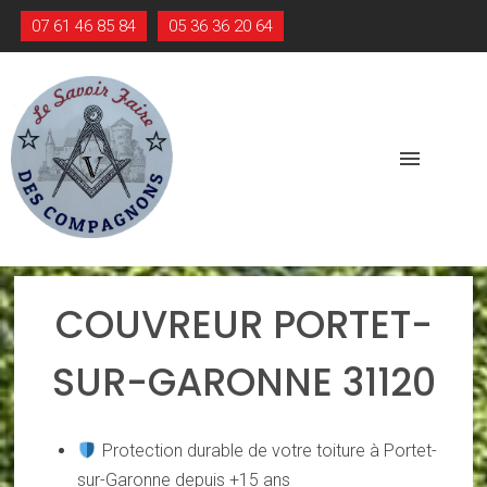
07 61 46 85 84
05 36 36 20 64
menu
COUVREUR PORTET-
SUR-GARONNE 31120
Protection durable de votre toiture à Portet-
sur-Garonne depuis +15 ans