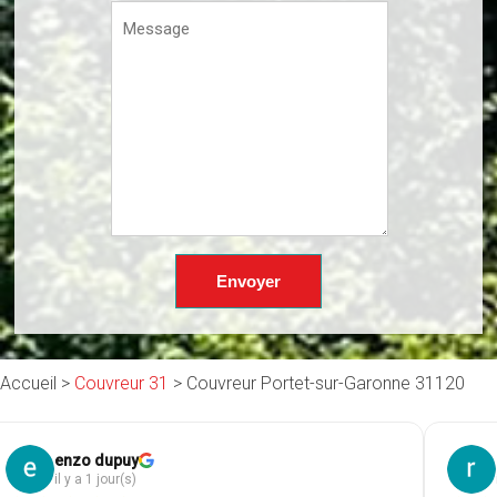
Accueil >
Couvreur 31
>
Couvreur Portet-sur-Garonne 31120
roland hessmann
Ph
il y a 1 jour(s)
il 