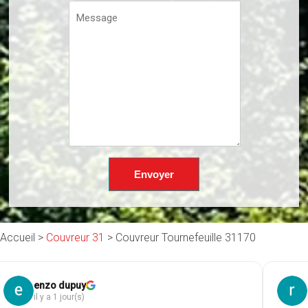
Accueil >
Couvreur 31
>
Couvreur Tournefeuille 31170
roland hessmann
Ph
il y a 1 jour(s)
il 