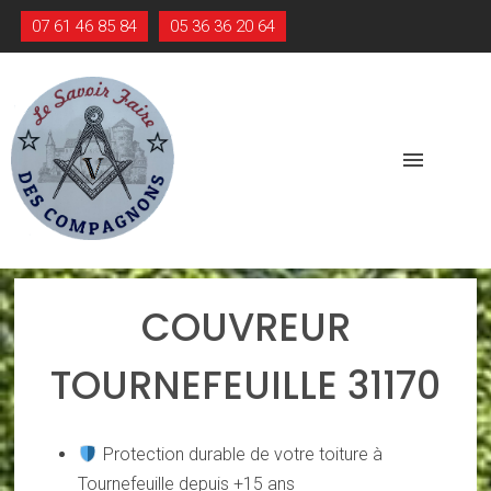
07 61 46 85 84
05 36 36 20 64
menu
COUVREUR
TOURNEFEUILLE 31170
Protection durable de votre toiture à
Tournefeuille depuis +15 ans